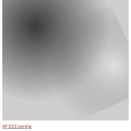
№
01
Energie